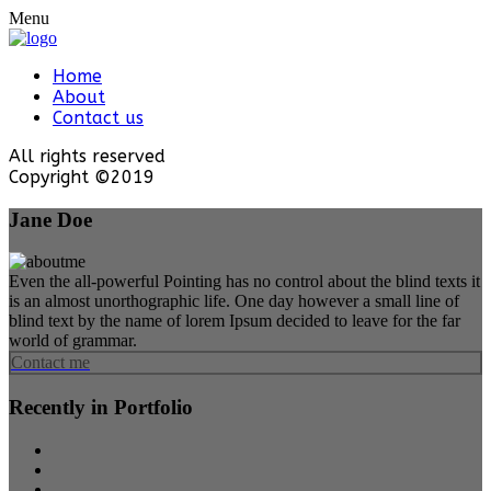
Menu
Home
About
Contact us
All rights reserved
Copyright ©2019
Jane Doe
Even the all-powerful Pointing has no control about the blind texts it
is an almost unorthographic life. One day however a small line of
blind text by the name of lorem Ipsum decided to leave for the far
world of grammar.
Contact me
Recently in Portfolio