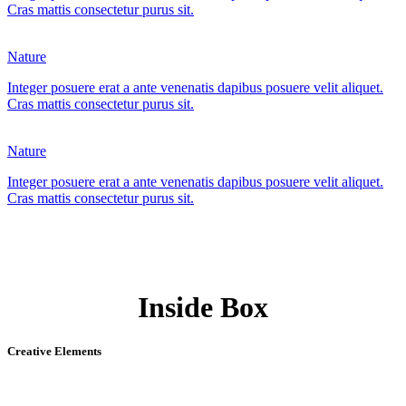
Cras mattis consectetur purus sit.
Nature
Integer posuere erat a ante venenatis dapibus posuere velit aliquet.
Cras mattis consectetur purus sit.
Nature
Integer posuere erat a ante venenatis dapibus posuere velit aliquet.
Cras mattis consectetur purus sit.
Inside Box
Creative Elements