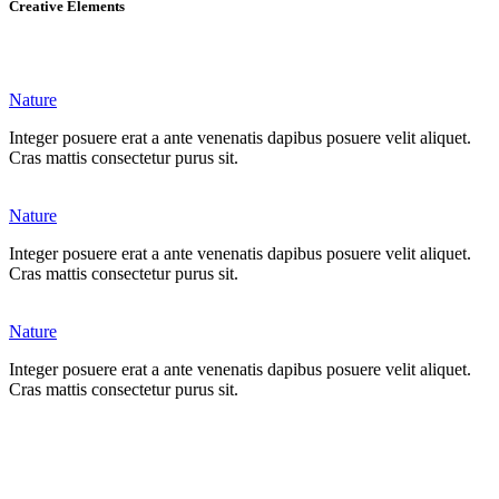
Creative Elements
Nature
Integer posuere erat a ante venenatis dapibus posuere velit aliquet.
Cras mattis consectetur purus sit.
Nature
Integer posuere erat a ante venenatis dapibus posuere velit aliquet.
Cras mattis consectetur purus sit.
Nature
Integer posuere erat a ante venenatis dapibus posuere velit aliquet.
Cras mattis consectetur purus sit.