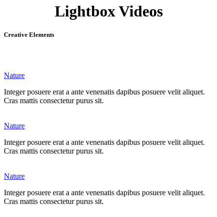
Lightbox Videos
Creative Elements
Nature
Integer posuere erat a ante venenatis dapibus posuere velit aliquet.
Cras mattis consectetur purus sit.
Nature
Integer posuere erat a ante venenatis dapibus posuere velit aliquet.
Cras mattis consectetur purus sit.
Nature
Integer posuere erat a ante venenatis dapibus posuere velit aliquet.
Cras mattis consectetur purus sit.