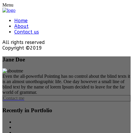
Menu
Home
About
Contact us
All rights reserved
Copyright ©2019
Jane Doe
Even the all-powerful Pointing has no control about the blind texts it
is an almost unorthographic life. One day however a small line of
blind text by the name of lorem Ipsum decided to leave for the far
world of grammar.
Contact me
Recently in Portfolio